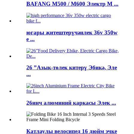
BAFANG M500 / M600 Электр М ...
югары җитештерүчәнлек 36v 350w
e ...
26 ”Азык-төлек китерү Эбикә, Эле
...
26инч алюминий каркасы Элек ...
Катлаулы велосипед 16 дюйм эчке