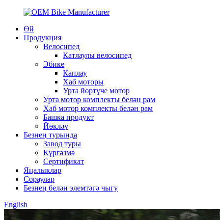
Өй
Продукция
Велосипед
Катлаулы велосипед
Эбике
Каплау
Хаб моторы
Урта йөртүче мотор
Урта мотор комплекты белән рам
Хаб мотор комплекты белән рам
Башка продукт
Йөкләү
Безнең турында
Завод туры
Күргәзмә
Сертификат
Яңалыклар
Сораулар
Безнең белән элемтәгә чыгу
English