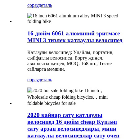
сорау
деталь
16 дюйм 6061 алюминий эритмәсе
MINI 3 тизлек катлаулы велосипед
Катлаулы велосипед: Уңайлы, портатив,
сыйфатлы велосипед, йөртү җиңел,
авырлыгы җиңел, MOQ: 168 шт., Төсне
сайларга мөмкин.
сорау
деталь
2020 кайнар сату катлаулы
велосипед 16 дюйм cheap Күпләп
сату арзан велосипедлары, мини
катлаулы велосипедлар сату өчен