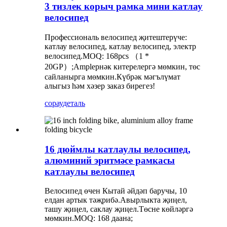
3 тизлек корыч рамка мини катлау
велосипед
Профессиональ велосипед җитештерүче:
катлау велосипед, катлау велосипед, электр
велосипед.MOQ: 168pcs （1 *
20GP）;Ampleрнәк китерелергә мөмкин, төс
сайланырга мөмкин.Күбрәк мәгълүмат
алыгыз һәм хәзер заказ бирегез!
сорау
деталь
16 дюймлы катлаулы велосипед,
алюминий эритмәсе рамкасы
катлаулы велосипед
Велосипед өчен Кытай әйдәп баручы, 10
елдан артык тәҗрибә.Авырлыкта җиңел,
ташу җиңел, саклау җиңел.Төсне көйләргә
мөмкин.MOQ: 168 даана;