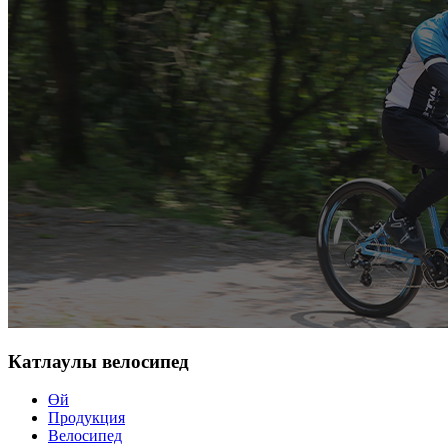
Катлаулы велосипед
Өй
Продукция
Велосипед