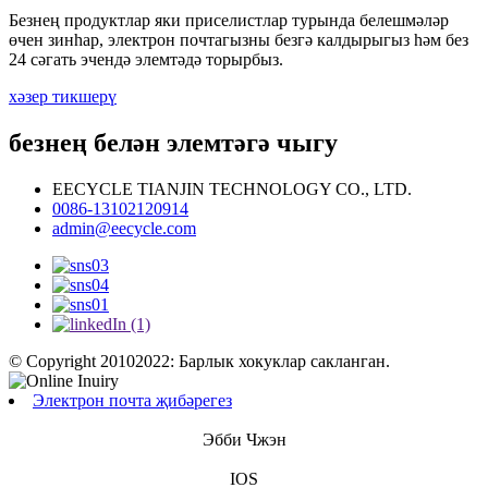
Безнең продуктлар яки приселистлар турында белешмәләр
өчен зинһар, электрон почтагызны безгә калдырыгыз һәм без
24 сәгать эчендә элемтәдә торырбыз.
хәзер тикшерү
безнең белән элемтәгә чыгу
EECYCLE TIANJIN TECHNOLOGY CO., LTD.
0086-13102120914
admin@eecycle.com
© Copyright 20102022: Барлык хокуклар сакланган.
Электрон почта җибәрегез
Эбби Чжэн
IOS