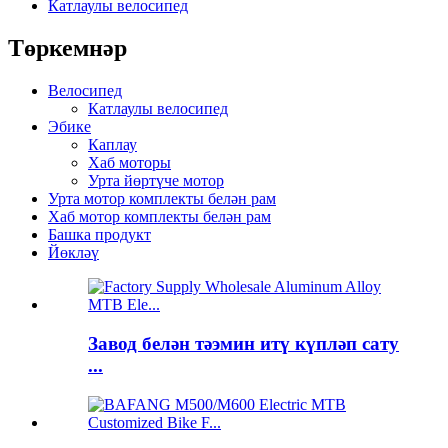
Катлаулы велосипед
Төркемнәр
Велосипед
Катлаулы велосипед
Эбике
Каплау
Хаб моторы
Урта йөртүче мотор
Урта мотор комплекты белән рам
Хаб мотор комплекты белән рам
Башка продукт
Йөкләү
Завод белән тәэмин итү күпләп сату
...