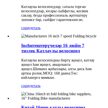
Катлаулы велосипедлар, сатыла торган
велосипедлар, югары сыйфатлы, космик
саклау, бездә профессиональ җитештерү
линиясе бар, сыйфат гарантияләнгән.
сорау
деталь
Inchитештерүчеләр 16 дюйм 7
тизлек Катлаулы велосипед
Катлаулы велосипедны йөртү җиңел, катлау
җиңел һәм җиңел, авырлыкта
җиңел.Шимано җиһазлары, алгы диск һәм
арткы ролик.MOQ: 168 даана;Төс:
көйләнергә мөмкин.
сорау
деталь
Китай 16инч катлы велосипед