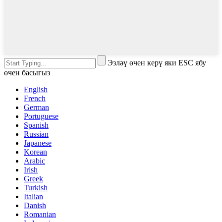
Эзләү өчен керү яки ESC ябу
өчен басыгыз
English
French
German
Portuguese
Spanish
Russian
Japanese
Korean
Arabic
Irish
Greek
Turkish
Italian
Danish
Romanian