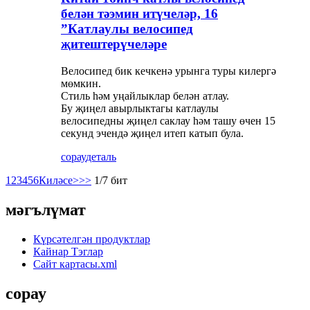
белән тәэмин итүчеләр, 16
”Катлаулы велосипед
җитештерүчеләре
Велосипед бик кечкенә урынга туры килергә
мөмкин.
Стиль һәм уңайлыклар белән атлау.
Бу җиңел авырлыктагы катлаулы
велосипедны җиңел саклау һәм ташу өчен 15
секунд эчендә җиңел итеп катып була.
сорау
деталь
1
2
3
4
5
6
Киләсе>
>>
1/7 бит
мәгълүмат
Күрсәтелгән продуктлар
Кайнар Тэглар
Сайт картасы.xml
сорау